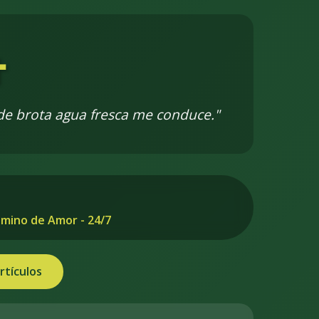
️
nde brota agua fresca me conduce."
mino de Amor - 24/7
rtículos