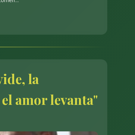
comen...
ide, la
 el amor levanta"