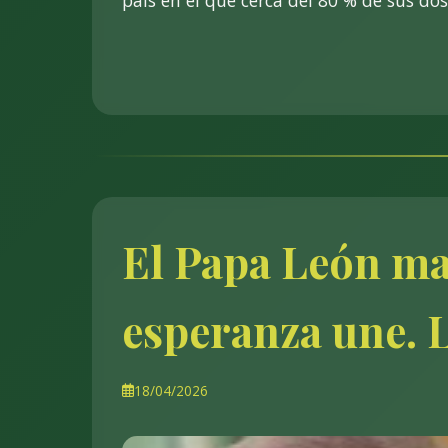
país en el que cerca del 80 % de sus dos
El Papa León man
esperanza une. L
18/04/2026