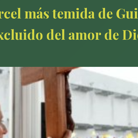
árcel más temida de Gu
xcluido del amor de Di