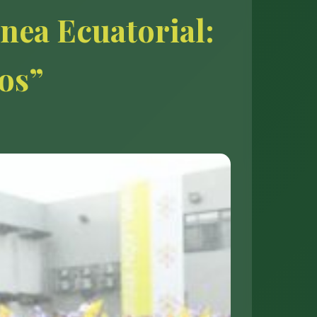
inea Ecuatorial:
os”