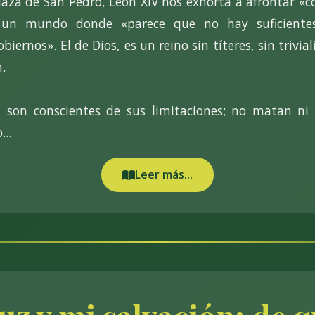
la Plaza de San Pedro, León XIV nos exhorta a afronta
 un mundo donde «parece que no hay suficientes
biernos». El de Dios, es un reino sin títeres, sin trivia
.
 son conscientes de sus limitaciones; no matan ni
...
Leer más...