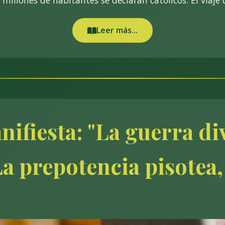
 millones de habitantes se declaran católicos. El viaje 
Leer más...
ifiesta: "La guerra div
a prepotencia pisotea,